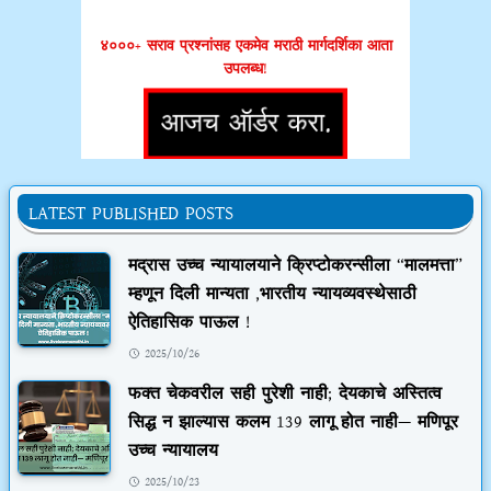
४०००+ सराव प्रश्नांसह एकमेव मराठी मार्गदर्शिका आता
उपलब्ध!
LATEST PUBLISHED POSTS
मद्रास उच्च न्यायालयाने क्रिप्टोकरन्सीला “मालमत्ता”
म्हणून दिली मान्यता ,भारतीय न्यायव्यवस्थेसाठी
ऐतिहासिक पाऊल !
2025/10/26
फक्त चेकवरील सही पुरेशी नाही; देयकाचे अस्तित्व
सिद्ध न झाल्यास कलम 139 लागू होत नाही— मणिपूर
उच्च न्यायालय
2025/10/23