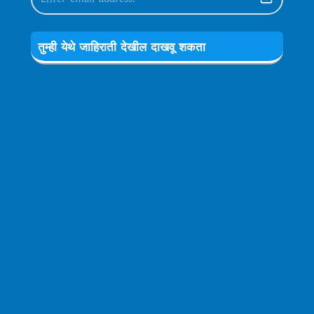
तुम्ही येथे जाहिराती देखील दाखवू शकता